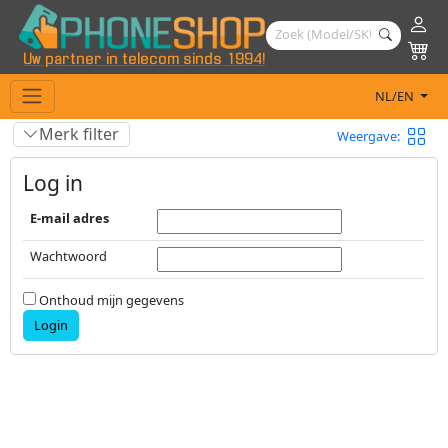
Uw partner in telecom sinds 1994!
NL/EN
Merk filter
Weergave:
Log in
E-mail adres
Wachtwoord
Onthoud mijn gegevens
Login