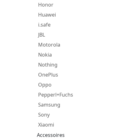
Honor
Huawei
i.safe
JBL
Motorola
Nokia
Nothing
OnePlus
Oppo
Pepperl+Fuchs
Samsung
Sony
Xiaomi
Accessoires