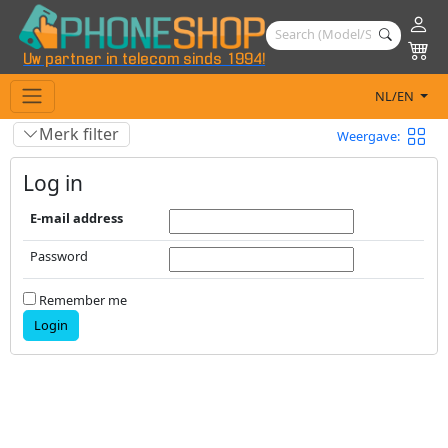
Uw partner in telecom sinds 1994!
NL/EN
Merk filter
Weergave:
Log in
E-mail address
Password
Remember me
Login